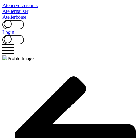
Zum
Atelierverzeichnis
Inhalt
Atelierhäuser
springen
Atelierbörse
Login