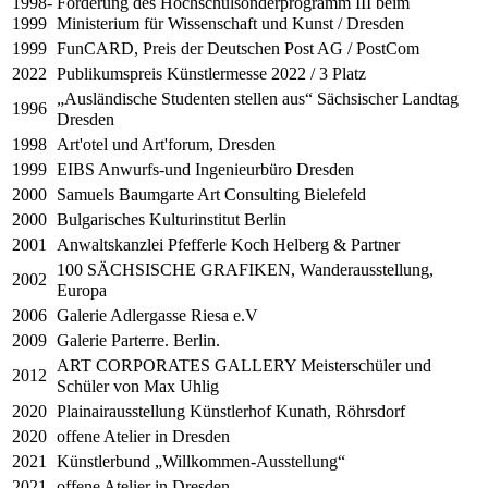
1998-
Förderung des Hochschulsonderprogramm III beim
1999
Ministerium für Wissenschaft und Kunst / Dresden
1999
FunCARD, Preis der Deutschen Post AG / PostCom
2022
Publikumspreis Künstlermesse 2022 / 3 Platz
„Ausländische Studenten stellen aus“ Sächsischer Landtag
1996
Dresden
1998
Art'otel und Art'forum, Dresden
1999
EIBS Anwurfs-und Ingenieurbüro Dresden
2000
Samuels Baumgarte Art Consulting Bielefeld
2000
Bulgarisches Kulturinstitut Berlin
2001
Anwaltskanzlei Pfefferle Koch Helberg & Partner
100 SÄCHSISCHE GRAFIKEN, Wanderausstellung,
2002
Europa
2006
Galerie Adlergasse Riesa e.V
2009
Galerie Parterre. Berlin.
ART CORPORATES GALLERY Meisterschüler und
2012
Schüler von Max Uhlig
2020
Plainairausstellung Künstlerhof Kunath, Röhrsdorf
2020
offene Atelier in Dresden
2021
Künstlerbund „Willkommen-Ausstellung“
2021
offene Atelier in Dresden