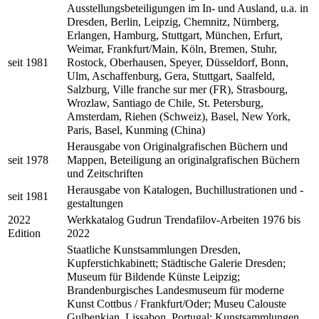
Ausstellungsbeteiligungen im In- und Ausland, u.a. in
Dresden, Berlin, Leipzig, Chemnitz, Nürnberg,
Erlangen, Hamburg, Stuttgart, München, Erfurt,
Weimar, Frankfurt/Main, Köln, Bremen, Stuhr,
seit 1981
Rostock, Oberhausen, Speyer, Düsseldorf, Bonn,
Ulm, Aschaffenburg, Gera, Stuttgart, Saalfeld,
Salzburg, Ville franche sur mer (FR), Strasbourg,
Wrozlaw, Santiago de Chile, St. Petersburg,
Amsterdam, Riehen (Schweiz), Basel, New York,
Paris, Basel, Kunming (China)
Herausgabe von Originalgrafischen Büchern und
seit 1978
Mappen, Beteiligung an originalgrafischen Büchern
und Zeitschriften
Herausgabe von Katalogen, Buchillustrationen und -
seit 1981
gestaltungen
2022
Werkkatalog Gudrun Trendafilov-Arbeiten 1976 bis
Edition
2022
Staatliche Kunstsammlungen Dresden,
Kupferstichkabinett; Städtische Galerie Dresden;
Museum für Bildende Künste Leipzig;
Brandenburgisches Landesmuseum für moderne
Kunst Cottbus / Frankfurt/Oder; Museu Calouste
Gulbenkian, Lissabon, Portugal; Kunstsammlungen