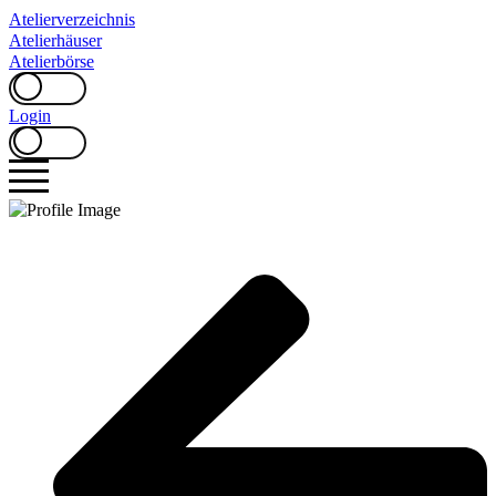
Zum
Atelierverzeichnis
Inhalt
Atelierhäuser
springen
Atelierbörse
Login