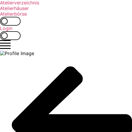
Zum
Atelierverzeichnis
Inhalt
Atelierhäuser
springen
Atelierbörse
Login